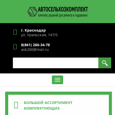
Перейти
к
основному
содержанию
г. Краснодар
ул. Уральская, 147/5
8(861) 260-34-78
ask260@mail.ru
Search
Содержание
БОЛЬШОЙ АССОРТИМЕНТ
КОМПЛЕКТУЮЩИХ